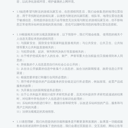
容，以此净化游戏环境，维护健康的上网环境。
1.9如您希望与附近的游戏玩家互动，在您授权同意后，我们会收集您的地理位置信
息，用于寻找附近的游戏玩家，以便您与附近的玩家匹配、组队等。地理位置信息属
于敏感信息，拒绝提供该信息只会导致您无法实现与附近的游戏玩家互动，但不影响
您正常使用乐钻科技游戏的其他功能，您也可以随时取消您的地理位置信息授权。
1.10根据相关法律法规及国家标准，以下情形中，我们可能会收集、使用您的相关个
人信息无需征求您的授权同意：
1）与国家安全、国防安全等国家利益直接相关的；与公共安全、公共卫生、公共知
情等重大公共利益直接相关的；
2）与犯罪侦查、起诉、审判和判决执行等直接相关的；
3）出于维护您或其他个人的生命、财产、声誉等重大合法权益但又很难得到本人同
意的；
4）所收集的个人信息是您自行向社会公众公开的；
5）从合法公开披露的信息中收集个人信息的，如合法的新闻报道、政府信息公开等
渠道；
6）根据您要求签订和履行合同所必需的；
7）用于维护所提供的产品或服务的安全稳定运行所必需的，例如发现、处置产品或
服务的故障；
8）为开展合法的新闻报道所必需的；
9）出于公共利益开展统计或学术研究所必要，且其对外提供学术研究或描述的结果
时，对结果中所包含的个人信息进行去标识化处理的；
10）乐钻科技内部进行审计、数据分析和研究等，以改进乐钻科技的产品，服务和与
用户之间的沟通；
11）法律法规规定的其他情形。
1.11请您理解，我们向您提供的功能和服务是不断更新和发展的，如果某一功能或服
务未在前述说明中且收集了您的信息，我们会通过页面提示、交互流程、网站公告等