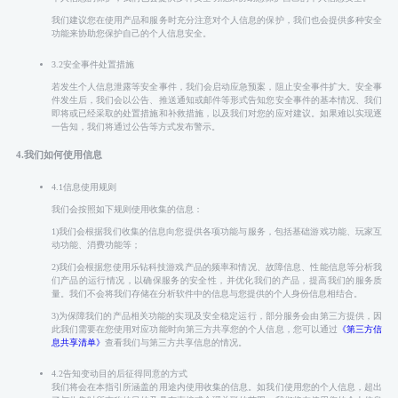
我们建议您在使用产品和服务时充分注意对个人信息的保护，我们也会提供多种安全
功能来协助您保护自己的个人信息安全。
3.2安全事件处置措施
若发生个人信息泄露等安全事件，我们会启动应急预案，阻止安全事件扩大。安全事
件发生后，我们会以公告、推送通知或邮件等形式告知您安全事件的基本情况、我们
即将或已经采取的处置措施和补救措施，以及我们对您的应对建议。如果难以实现逐
一告知，我们将通过公告等方式发布警示。
4.我们如何使用信息
4.1信息使用规则
我们会按照如下规则使用收集的信息：
1)我们会根据我们收集的信息向您提供各项功能与服务，包括基础游戏功能、玩家互
动功能、消费功能等；
2)我们会根据您使用乐钻科技游戏产品的频率和情况、故障信息、性能信息等分析我
们产品的运行情况，以确保服务的安全性，并优化我们的产品，提高我们的服务质
量。我们不会将我们存储在分析软件中的信息与您提供的个人身份信息相结合。
3)为保障我们的产品相关功能的实现及安全稳定运行，部分服务会由第三方提供，因
此我们需要在您使用对应功能时向第三方共享您的个人信息，您可以通过
《第三方信
息共享清单》
查看我们与第三方共享信息的情况。
4.2告知变动目的后征得同意的方式
我们将会在本指引所涵盖的用途内使用收集的信息。如我们使用您的个人信息，超出