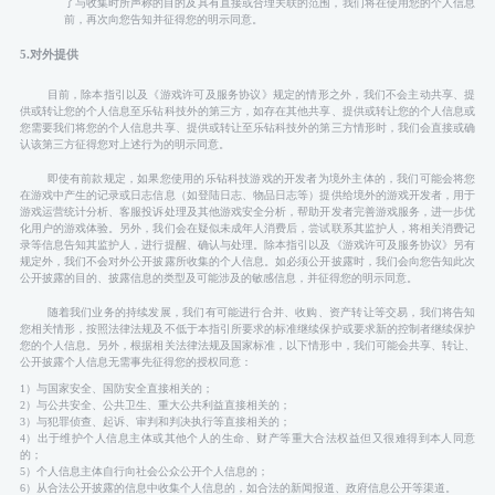
了与收集时所声称的目的及具有直接或合理关联的范围，我们将在使用您的个人信息
前，再次向您告知并征得您的明示同意。
5.对外提供
目前，除本指引以及《游戏许可及服务协议》规定的情形之外，我们不会主动共享、提
供或转让您的个人信息至乐钻科技外的第三方，如存在其他共享、提供或转让您的个人信息或
您需要我们将您的个人信息共享、提供或转让至乐钻科技外的第三方情形时，我们会直接或确
认该第三方征得您对上述行为的明示同意。
即使有前款规定，如果您使用的乐钻科技游戏的开发者为境外主体的，我们可能会将您
在游戏中产生的记录或日志信息（如登陆日志、物品日志等）提供给境外的游戏开发者，用于
游戏运营统计分析、客服投诉处理及其他游戏安全分析，帮助开发者完善游戏服务，进一步优
化用户的游戏体验。另外，我们会在疑似未成年人消费后，尝试联系其监护人，将相关消费记
录等信息告知其监护人，进行提醒、确认与处理。除本指引以及《游戏许可及服务协议》另有
规定外，我们不会对外公开披露所收集的个人信息。如必须公开披露时，我们会向您告知此次
公开披露的目的、披露信息的类型及可能涉及的敏感信息，并征得您的明示同意。
随着我们业务的持续发展，我们有可能进行合并、收购、资产转让等交易，我们将告知
您相关情形，按照法律法规及不低于本指引所要求的标准继续保护或要求新的控制者继续保护
您的个人信息。另外，根据相关法律法规及国家标准，以下情形中，我们可能会共享、转让、
公开披露个人信息无需事先征得您的授权同意：
1）与国家安全、国防安全直接相关的；
2）与公共安全、公共卫生、重大公共利益直接相关的；
3）与犯罪侦查、起诉、审判和判决执行等直接相关的；
4）出于维护个人信息主体或其他个人的生命、财产等重大合法权益但又很难得到本人同意
的；
5）个人信息主体自行向社会公众公开个人信息的；
6）从合法公开披露的信息中收集个人信息的，如合法的新闻报道、政府信息公开等渠道。