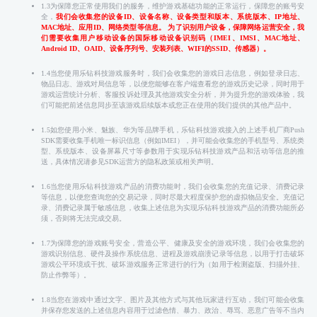
1.3为保障您正常使用我们的服务，维护游戏基础功能的正常运行，保障您的账号安
全，
我们会收集您的设备ID、设备名称、设备类型和版本、系统版本、IP地址、
MAC地址、应用ID、网络类型等信息。 为了识别用户设备，保障网络运营安全，我
们需要收集用户移动设备的国际移动设备识别码（IMEI、IMSI、MAC地址、
Android ID、OAID、设备序列号、安装列表、WIFI的SSID、传感器）。
1.4当您使用乐钻科技游戏服务时，我们会收集您的游戏日志信息，例如登录日志、
物品日志、游戏对局信息等，以便您能够在客户端查看您的游戏历史记录，同时用于
游戏运营统计分析、客服投诉处理及其他游戏安全分析，并为提升您的游戏体验，我
们可能把前述信息同步至该游戏后续版本或您正在使用的我们提供的其他产品中。
1.5如您使用小米、魅族、华为等品牌手机，乐钻科技游戏接入的上述手机厂商Push
SDK需要收集手机唯一标识信息（例如IMEI），并可能会收集您的手机型号、系统类
型、系统版本、设备屏幕尺寸等参数用于实现乐钻科技游戏产品和活动等信息的推
送，具体情况请参见SDK运营方的隐私政策或相关声明。
1.6当您使用乐钻科技游戏产品的消费功能时，我们会收集您的充值记录、消费记录
等信息，以便您查询您的交易记录，同时尽最大程度保护您的虚拟物品安全。充值记
录、消费记录属于敏感信息，收集上述信息为实现乐钻科技游戏产品的消费功能所必
须，否则将无法完成交易。
1.7为保障您的游戏账号安全，营造公平、健康及安全的游戏环境，我们会收集您的
游戏识别信息、硬件及操作系统信息、进程及游戏崩溃记录等信息，以用于打击破坏
游戏公平环境或干扰、破坏游戏服务正常进行的行为（如用于检测盗版、扫描外挂、
防止作弊等）。
1.8当您在游戏中通过文字、图片及其他方式与其他玩家进行互动，我们可能会收集
并保存您发送的上述信息内容用于过滤色情、暴力、政治、辱骂、恶意广告等不当内