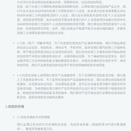
方式另行向您说明信息收集的内容、范围和目的，以征得您的同意。
目前，除了向第三方调研机构收集游戏调研信息，以帮助我们改进游戏产品之外，我
们不会主动从乐钻科技外的第三方获取您的个人信息。如未来为业务发展需要从乐钻
科技外的第三方间接获取您的个人信息，我们会在获取前向您明示您个人信息的来
源、类型及使用范围，如乐钻科技开展业务需进行的个人信息处理活动超出您原本向
乐钻科技外的第三方提供个人信息时的授权同意范围，我们将在处理您的该等个人信
息前，征得您的明示同意；此外，我们也将会严格遵守相关法律法规的规定，并要求
该第三方保障其提供的信息的合法性。
1.12您（用户）理解并同意，为了向您提供更好的产品/服务和体验，我们可能会将您
的实名认证信息，包括姓名、身份证号、手机号码，提供给我们委托的第三方服务机
构，用于验证您所提供的认证信息的真实性。我们合作的第三方服务机构可能会将您
的信息用于外部合法数据库的比对，以获得验证结果。为了确保您的信息安全，我们
会要求第三方合作机构具备足够的数据安全能力，并提供足够的安全保护水平。未经
您的同意，我们不会将您提供的信息用于未经您明确授权的其他用途。
1.13当您在设备上使用我们相关产品或服务时，为了实现即时消息推送功能，我们接
入了消息推送类SDK。为了及时向您提供产品及服务的动态，我们会通过您设备的系
统通知，向您推送热点内容、活动通知及进展，您可以在设备设置功能中选择关闭消
息推送功能。为使您能在我们相关产品关闭或者后台运行状态下收到客户端推送的消
息，根据您使用的终端设备及系统版本，我们相关产品可能会进行必要的自启动或关
联启动，是因实现推送功能所必要的。
2.信息的存储
2.1信息存储的方式和期限
我们会通过安全的方式存储您的信息，包括本地存储（例如利用APP进行数据缓
存）、数据库和服务器日志。