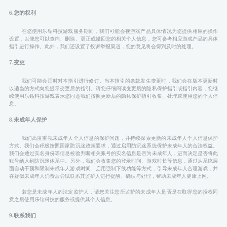
6.您的权利
在您使用乐钻科技游戏服务期间，我们可能会视游戏产品具体情况为您提供相应的操作
设置，以便您可以查询、删除、更正或撤回您的相关个人信息，您可参考相应游戏产品的具体
指引进行操作。此外，我们还设置了投诉举报渠道，您的意见将会得到及时的处理。
7.变更
我们可能会适时对本指引进行修订。当本指引的条款发生变更时，我们会在版本更新时
以适当的方式向您提示变更后的指引。请您仔细阅读变更后的隐私保护指引或指引内容，您继
续使用乐钻科技游戏表示您同意我们按照更新后的隐私保护指引收集、处理或使用您的个人信
息。
8.未成年人保护
我们高度重视未成年人个人信息的保护问题，并持续探索更新的未成年人个人信息保护
方式。我们会积极按照国家防沉迷政策要求，通过启用防沉迷系统保护未成年人的合法权益。
我们会通过实名身份等信息校验判断相关账号的实名信息是否为未成年人，进而决定是否将此
账号纳入到防沉迷体系中。另外，我们会收集您的登录时间、游戏时长等信息，通过从系统层
面自动干预和限制未成年人游戏时间、启用强制下线功能等方式，引导未成年人合理游戏，并
在疑似未成年人消费后尝试联系其监护人进行提醒、确认与处理，帮助未成年人健康上网。
若您是未成年人的法定监护人，请您关注您所监护的未成年人是否是在取得您的授权同
意之后使用乐钻科技的服务或提供其个人信息。
9.联系我们