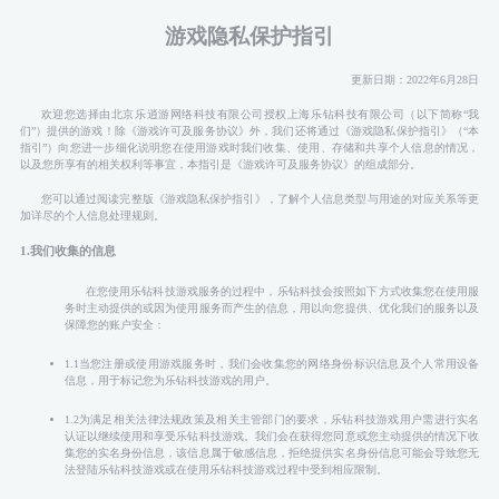
游戏隐私保护指引
更新日期：2022年6月28日
欢迎您选择由北京乐逍游网络科技有限公司授权上海乐钻科技有限公司（以下简称“我
们”）提供的游戏！除《游戏许可及服务协议》外，我们还将通过《游戏隐私保护指引》（“本
指引”）向您进一步细化说明您在使用游戏时我们收集、使用、存储和共享个人信息的情况，
以及您所享有的相关权利等事宜，本指引是《游戏许可及服务协议》的组成部分。
您可以通过阅读完整版《游戏隐私保护指引》，了解个人信息类型与用途的对应关系等更
加详尽的个人信息处理规则。
1.我们收集的信息
在您使用乐钻科技游戏服务的过程中，乐钻科技会按照如下方式收集您在使用服
务时主动提供的或因为使用服务而产生的信息，用以向您提供、优化我们的服务以及
保障您的账户安全：
1.1当您注册或使用游戏服务时，我们会收集您的网络身份标识信息及个人常用设备
信息，用于标记您为乐钻科技游戏的用户。
1.2为满足相关法律法规政策及相关主管部门的要求，乐钻科技游戏用户需进行实名
认证以继续使用和享受乐钻科技游戏。我们会在获得您同意或您主动提供的情况下收
集您的实名身份信息，该信息属于敏感信息，拒绝提供实名身份信息可能会导致您无
法登陆乐钻科技游戏或在使用乐钻科技游戏过程中受到相应限制。